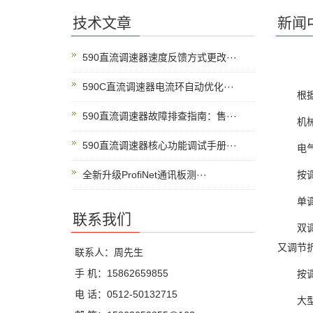
技术文章
新闻
590直流调速器速度反馈方式更改···
590C直流调速器电流环自动优化···
根据测
590直流调速器故障排查指南：售···
机械液
590直流调速器核心功能调试手册···
电气液
全新升级ProfiNet通讯板测···
按调节
单调节
联系我们
双调节
又调节
联系人：周先生
手 机：15862659855
按调速
电 话：0512-50132715
大型调速