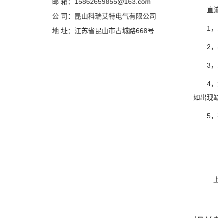
邮 箱：15862659855@163.com
直流调
公 司：昆山科瑞艾特电气有限公司
1，上
地 址：江苏省昆山市古城路668号
2，检
3，上
4，如
如出现
5，在