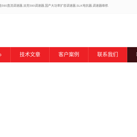
0直流调速器,派克590调速器,国产大功率扩容调速器,SLK电抗器,调速器维修.
心
技术文章
客户案例
联系我们