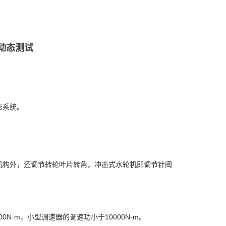
动态测试
压系统。
构外，还调节转轮叶片转角，冲击式水轮机即调节针阀
N·m，小型调速器的调速功小于10000N·m。