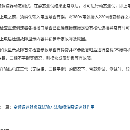
速器动态测试，在静态测试结果正常以后，才可进行动态测试，即上电
电之前，须确认输入电压是否有误，将380V电源接入220V级变频器
查直流调速器各接播口是否已正确连接连接是否有松动连接异常有时可
电后检测故障显示内容并初步断定故障及原因。
未显示故障首先检查参数是否有异常并将参数复归后进行空载(不接电机
缺相，三相不平衡等情况，则模块或驱动板等有故障。
输出电压正常（无缺相，三相平衡）的情况下，带载测试，测试时，较
上一篇：
变频调速器负载试验方法和喷油泵调速器作用