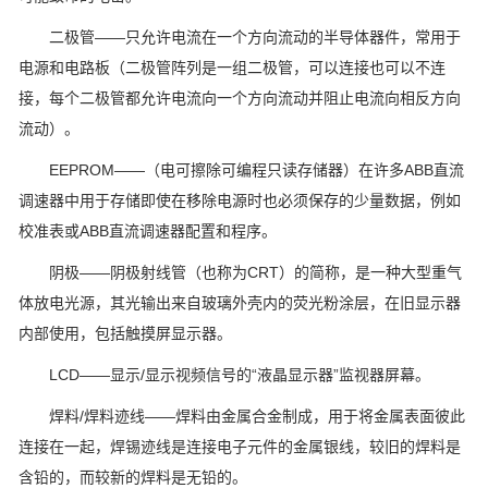
二极管——只允许电流在一个方向流动的半导体器件，常用于
电源和电路板（二极管阵列是一组二极管，可以连接也可以不连
接，每个二极管都允许电流向一个方向流动并阻止电流向相反方向
流动）。
EEPROM——（电可擦除可编程只读存储器）在许多ABB直流
调速器中用于存储即使在移除电源时也必须保存的少量数据，例如
校准表或ABB直流调速器配置和程序。
阴极——阴极射线管（也称为CRT）的简称，是一种大型重气
体放电光源，其光输出来自玻璃外壳内的荧光粉涂层，在旧显示器
内部使用，包括触摸屏显示器。
LCD——显示/显示视频信号的“液晶显示器”监视器屏幕。
焊料/焊料迹线——焊料由金属合金制成，用于将金属表面彼此
连接在一起，焊锡迹线是连接电子元件的金属银线，较旧的焊料是
含铅的，而较新的焊料是无铅的。