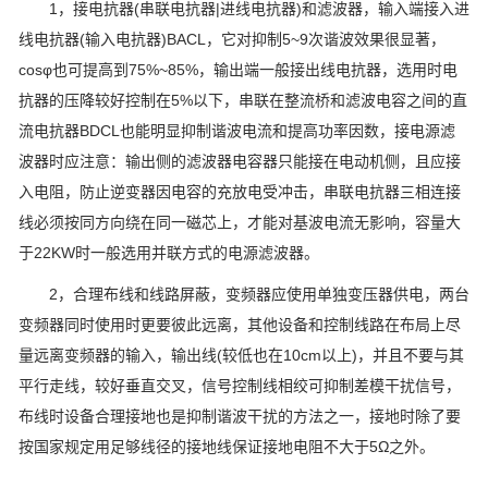
1，接电抗器(串联电抗器|进线电抗器)和滤波器，输入端接入进
线电抗器(输入电抗器)BACL，它对抑制5~9次谐波效果很显著，
cosφ也可提高到75%~85%，输出端一般接出线电抗器，选用时电
抗器的压降较好控制在5%以下，串联在整流桥和滤波电容之间的直
流电抗器BDCL也能明显抑制谐波电流和提高功率因数，接电源滤
波器时应注意：输出侧的滤波器电容器只能接在电动机侧，且应接
入电阻，防止逆变器因电容的充放电受冲击，串联电抗器三相连接
线必须按同方向绕在同一磁芯上，才能对基波电流无影响，容量大
于22KW时一般选用并联方式的电源滤波器。
2，合理布线和线路屏蔽，变频器应使用单独变压器供电，两台
变频器同时使用时更要彼此远离，其他设备和控制线路在布局上尽
量远离变频器的输入，输出线(较低也在10cm以上)，并且不要与其
平行走线，较好垂直交叉，信号控制线相绞可抑制差模干扰信号，
布线时设备合理接地也是抑制谐波干扰的方法之一，接地时除了要
按国家规定用足够线径的接地线保证接地电阻不大于5Ω之外。