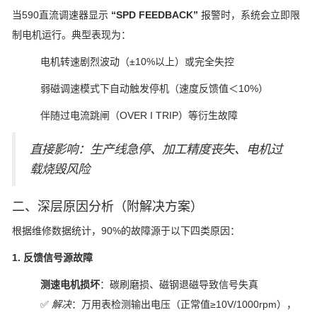
当590直流调速器显示
“SPD FEEDBACK”
报警时，系统会立即限
制电机运行。典型表现为：
电机转速剧烈波动（±10%以上）或完全失控
弱磁调速模式下自动触发停机（速度反馈值＜10%）
伴随过电流跳闸（OVER I TRIP）等衍生故障
直接影响：生产线急停、加工精度丧失、电机过
载烧毁风险
二、深层原因分析（附解决方案）
根据维修数据统计，90%的故障源于以下四类原因：
1. 反馈信号源故障
测速电机损坏
：碳刷磨损、磁钢退磁导致信号失真
✅
解决
：万用表检测输出电压（正常值≥10V/1000rpm），