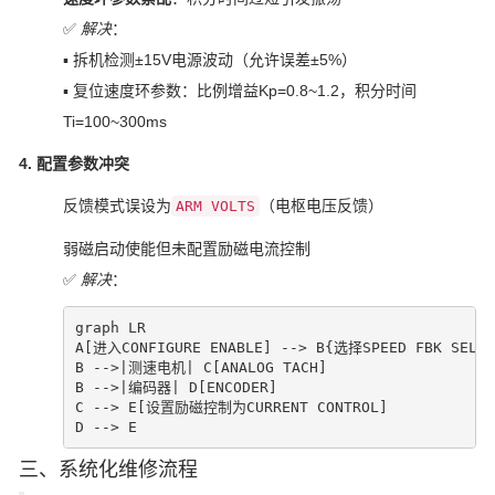
✅
解决
：
▪ 拆机检测±15V电源波动（允许误差±5%）
▪ 复位速度环参数：比例增益Kp=0.8~1.2，积分时间
Ti=100~300ms
4. 配置参数冲突
反馈模式误设为
（电枢电压反馈）
ARM VOLTS
弱磁启动使能但未配置励磁电流控制
✅
解决
：
graph LR

A[进入CONFIGURE ENABLE] --> B{选择SPEED FBK SELECT
B -->|测速电机| C[ANALOG TACH]

B -->|编码器| D[ENCODER]

C --> E[设置励磁控制为CURRENT CONTROL]

D --> E
三、系统化维修流程