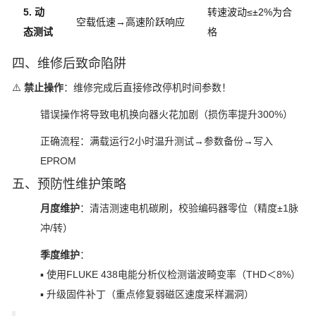
5. 动
转速波动≤±2%为合
空载低速→高速阶跃响应
态测试
格
四、维修后致命陷阱
⚠️
禁止操作
：维修完成后直接修改停机时间参数！
错误操作将导致电机换向器火花加剧（损伤率提升300%）
正确流程：满载运行2小时温升测试→参数备份→写入
EPROM
五、预防性维护策略
月度维护
：清洁测速电机碳刷，校验编码器零位（精度±1脉
冲/转）
季度维护
：
▪ 使用FLUKE 438电能分析仪检测谐波畸变率（THD＜8%）
▪ 升级固件补丁（重点修复弱磁区速度采样漏洞）