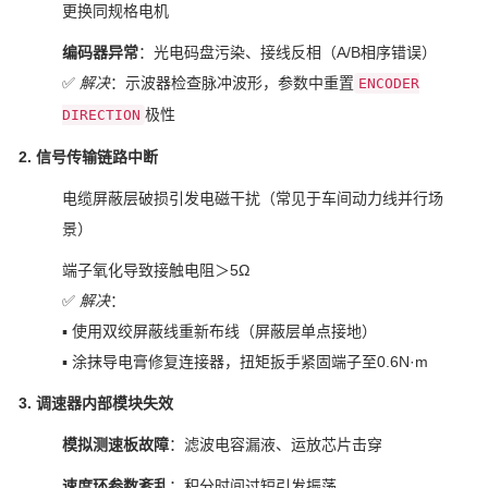
更换同规格电机
编码器异常
：光电码盘污染、接线反相（A/B相序错误）
✅
解决
：示波器检查脉冲波形，参数中重置
ENCODER
极性
DIRECTION
2. 信号传输链路中断
电缆屏蔽层破损引发电磁干扰（常见于车间动力线并行场
景）
端子氧化导致接触电阻＞5Ω
✅
解决
：
▪ 使用双绞屏蔽线重新布线（屏蔽层单点接地）
▪ 涂抹导电膏修复连接器，扭矩扳手紧固端子至0.6N·m
3. 调速器内部模块失效
模拟测速板故障
：滤波电容漏液、运放芯片击穿
速度环参数紊乱
：积分时间过短引发振荡