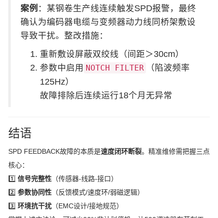
案例
：某钢卷生产线连续触发SPD报警，最终
确认为编码器电缆与变频器动力线同桥架敷设
导致干扰。整改措施：
重新敷设屏蔽双绞线（间距＞30cm）
参数中启用
（陷波频率
NOTCH FILTER
125Hz）
故障排除后连续运行18个月无异常
结语
SPD FEEDBACK故障的本质是
速度闭环断裂
。精准维修需把握三点
核心：
1️⃣
信号完整性
（传感器-线路-接口）
2️⃣
参数协同性
（反馈模式/速度环/弱磁逻辑）
3️⃣
环境抗干扰
（EMC设计/接地规范）