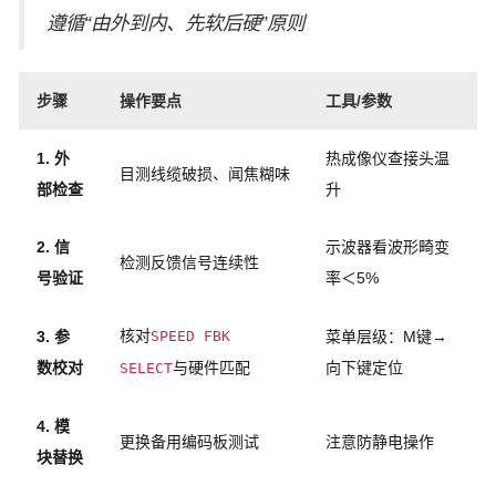
遵循“由外到内、先软后硬”原则
步骤
操作要点
工具/参数
1. 外
热成像仪查接头温
目测线缆破损、闻焦糊味
部检查
升
2. 信
示波器看波形畸变
检测反馈信号连续性
号验证
率＜5%
核对
3. 参
SPEED FBK
菜单层级：M键→
数校对
与硬件匹配
向下键定位
SELECT
4. 模
更换备用编码板测试
注意防静电操作
块替换