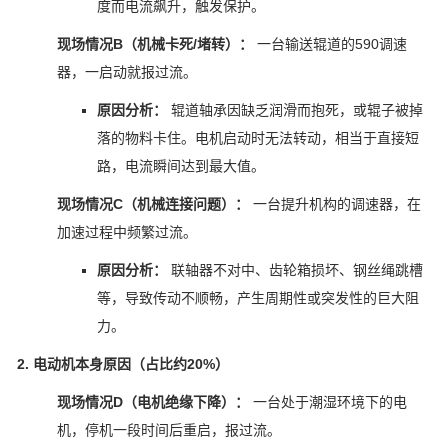
度而电流飙升，触发保护。
现场情况B（机械卡死/堵转）：
一台输送辊道的590调速
器，一启动就报过流。
原因分析：
辊道轴承因缺乏润滑而抱死，或辊子被掉
落的物料卡住。电机启动时无法转动，相当于直接短
路，电流瞬间达到最大值。
现场情况C（机械连接问题）：
一台提升机构的调速器，在
加速过程中频繁过流。
原因分析：
联轴器不对中、齿轮箱损坏、钢丝绳跳槽
等，导致传动不顺畅，产生周期性或突发性的巨大阻
力。
2. 电动机本身原因（占比约20%）
现场情况D（电机绝缘下降）：
一台处于潮湿环境下的电
机，停机一段时间后重启，报过流。