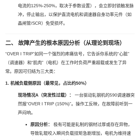
电流的125%-250%，取决于参数设置），会立即封锁触发脉
冲，停止输出，以保护直流电机和调速器自身功率元件（如
晶闸管/SCR）免受损坏。
二、 故障产生的根本原因分析（从理论到现场）
“OVER I TRIP”如同一个强烈的疼痛信号，它告诉你系统的“心脏”
（调速器）和“肌肉”（电机）在工作时负荷严重超载或发生了异
常。原因可归结为三大类：
1. 机械负载侧原因（最常见，占比约50%）
现场情况A（突发性过载）：
一台驱动轧钢机的590调速器突
然报“OVER I TRIP (150%)”。操作工反映，在故障前听到一
声闷响。
原因分析：
极有可能是轧制的钢材过厚或存在异物，
导致轧辊咬入瞬间负载扭矩急剧增加，电机为维持速