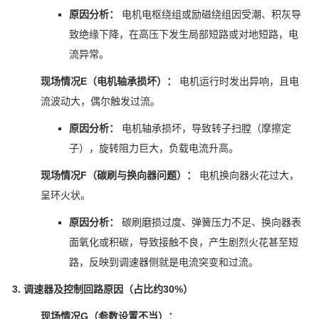
原因分析：
电机电枢绕组或励磁绕组因受潮、积灰导
致绝缘下降，在高压下发生局部短路或对地短路，电
流异常。
现场情况E（电机轴承损坏）：
电机运行时发出异响，且电
流波动大，偶尔触发过流。
原因分析：
电机轴承损坏，导致转子扫膛（摩擦定
子），旋转阻力巨大，负载电流升高。
现场情况F（碳刷与换向器问题）：
电机换向器火花过大，
呈环火状。
原因分析：
碳刷磨损过度、弹簧压力不足、换向器表
面氧化或积碳，导致接触不良，产生剧烈火花甚至短
路，反映到调速器侧就是电流突变和过流。
3. 调速器及控制回路原因（占比约30%）
现场情况G（参数设置不当）：