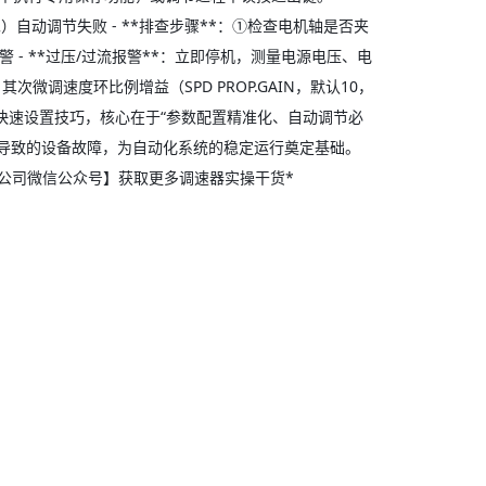
自动调节失败 - **排查步骤**：①检查电机轴是否夹
 - **过压/过流报警**：立即停机，测量电源电压、电
微调速度环比例增益（SPD PROP.GAIN，默认10，
的快速设置技巧，核心在于“参数配置精准化、自动调节必
导致的设备故障，为自动化系统的稳定运行奠定基础。
公司微信公众号】获取更多调速器实操干货*