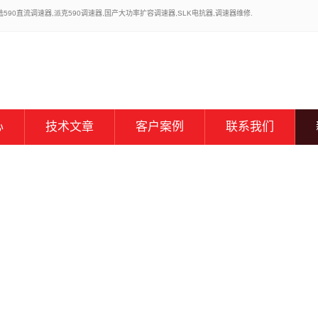
0直流调速器,派克590调速器,国产大功率扩容调速器,SLK电抗器,调速器维修.
心
技术文章
客户案例
联系我们