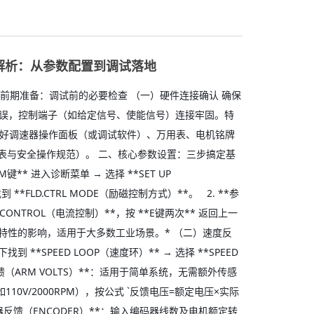
解析：从参数配置到调试落地
、前期准备：调试前的必要检查 （一）硬件连接确认 确保
极性无误，控制端子（如给定信号、使能信号）连接牢固。特
备好调速器操作面板（或调试软件）、万用表、电机铭牌
表与安全操作规范）。 二、核心参数设置：三步搞定基
* 进入诊断菜单 → 选择 **SET UP
到 **FLD.CTRL MODE（励磁控制方式）**。 2. **参
T CONTROL（电流控制）**，按 **E键两次** 返回上一
特性的影响，适用于大多数工业场景。* （二）速度反
找到 **SPEED LOOP（速度环）** → 选择 **SPEED
压反馈（ARM VOLTS）**：适用于简单系统，无需额外传感
10V/2000RPM），按公式 `反馈电压=额定电压×实际
码器反馈（ENCODER）**：输入编码器线数及电机额定转