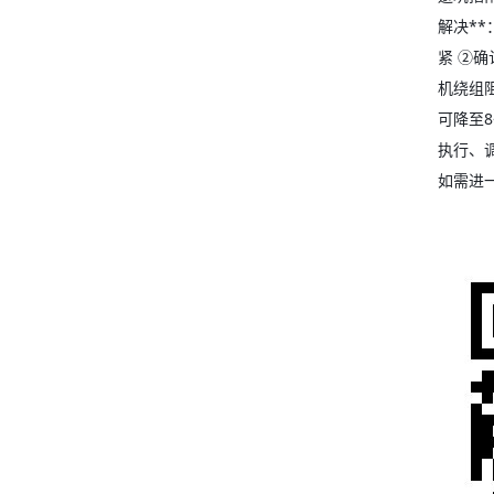
解决**
紧 ②确
机绕组阻
可降至
执行、
如需进