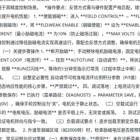
用于高精度控制场景。 *操作要点：反馈方式需与硬件配置严格匹配，错
升电机性能） 1. **使能弱磁**：进入 **FIELD CONTROL** → **FLD
削弱磁场）**，将 **FLD.WEAK ENABLE（弱磁使能）** 设为 **ENABL
CURRENT（最小励磁电流）** 为10%（防止磁场过弱），**MAX VOL
磁控制通过降低励磁电流实现高速运行，需配合反馈方式调整，确保电机在
 （一）关键步骤操作 1. **断开励磁**：手动移除电机励磁电源，固定电
RRENT LOOP（电流环）** → 找到 **AUTOTUNE（自动调节）**，将
观察 **RUN灯闪烁**，等待约1分钟至指示灯常亮（过程中禁止中断）。
源。 （二）自整定必要性 自动调节可校准电流环比例积分参数（P/I值
态响应性能的核心步骤，**严禁跳过**。 四、调试落地：上电测试与安全检查 
（参数保存）** 已执行（菜单路径：DIAGNOSTS → PARAMETER S
0V），确保手轮控制设为“关”，电机处于静止状态。 （二）空载试运行 
示的 **电枢电压、励磁电流** 是否平稳上升，无突变或振荡。 2. 
验证电机转向与指令一致。 （三）负载调试要点 1. 逐步加载至额定负
过额定值。 2. 升速至弱磁区域（如2000转）时，检查励磁电压是否
：常见问题与应对策略 （一）参数保存失败 - **原因**：未在诊断菜