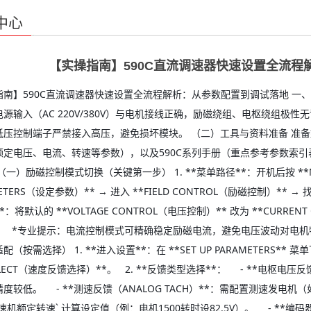
中心
【实操指南】590C直流调速器快速设置全流程
指南】590C直流调速器快速设置全流程解析：从参数配置到调试落地 一
源输入（AC 220V/380V）与电机接线正确，励磁绕组、电枢绕组
低压控制端子严禁接入高压，避免损坏模块。 （二）工具与资料准备 准
额定电压、电流、转速等参数），以及590C系列手册（重点参考参数索引
（一）励磁控制模式切换（关键第一步） 1. **菜单路径**：开机后按 **M键*
ETERS（设定参数）** → 进入 **FIELD CONTROL（励磁控制）** → 找
*：将默认的 **VOLTAGE CONTROL（电压控制）** 改为 **CURREN
。 *专业提示：电流控制模式可精确稳定励磁电流，避免电压波动对电机
（按需选择） 1. **进入设置**：在 **SET UP PARAMETERS** 菜单下
SELECT（速度反馈选择）**。 2. **反馈类型选择**： - **电枢电
度较低。 - **测速反馈（ANALOG TACH）**：需配置测速发电机（如1
速机额定转速` 计算设定值（例：电机1500转时设82.5V）。 - **编