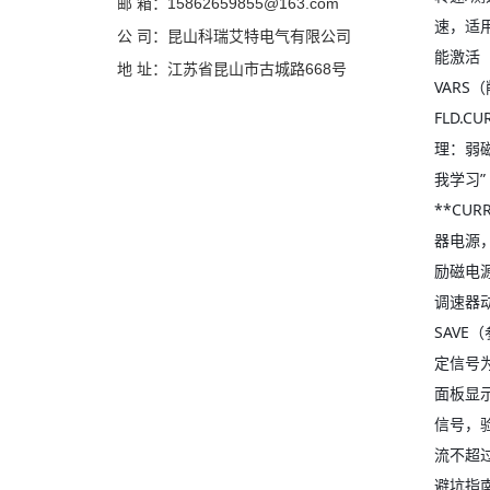
邮 箱：15862659855@163.com
速，适
公 司：昆山科瑞艾特电气有限公司
能激活（提
地 址：江苏省昆山市古城路668号
VARS（
FLD.
理：弱
我学习”
**CU
器电源，
励磁电
调速器动
SAVE
定信号为
面板显
信号，
流不超
避坑指南