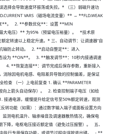
误选择会导致速度环振荡或失控。* （三）弱磁升速功
.CURRENT VARS（磁场电流变量）** → **FLD.WEAK
E**。 2. **参数优化**：设置 **MIN
TS（最大电压）** 为95%（预留电压裕量）。 *技术原
额定转速以上稳定升速。* 三、自动调节：让调速器“自
机轴防止转动。 2. **启动自整定**：进入
状态设为 **ON**。 3. **触发调节**：10秒内接通调速
 4. **恢复连接**：调节完成后保存参数，重新接入
），消除因电机电感、电阻差异导致的控制偏差，是保证
（一）上电前复查 1. 确认 **PARAMETER
AVE，按向上箭头自动保存）。 2. 检查控制端子电压（如给
1. 接通电源，缓慢提升给定信号至50%额定转速，观测
测试正反转功能（如需）：通过数字输入端子或面板设置方向
载，监测电机温升、轴承噪音及调速器散热情况，确保电
按预期下降，电枢电压接近额定值（避免过压报警）。 五、
单中执行专用保存功能，或调节过程中误按退出键。 - **