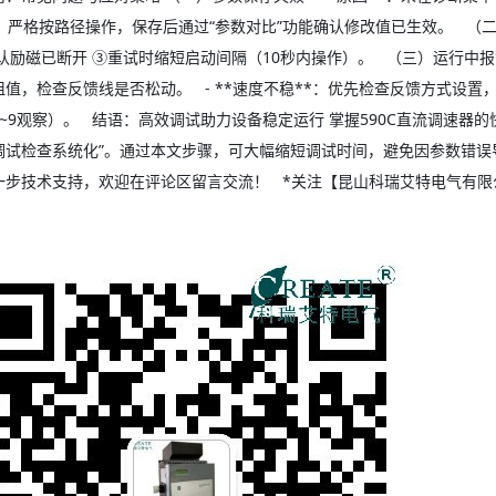
：严格按路径操作，保存后通过“参数对比”功能确认修改值已生效。 （二）
认励磁已断开 ③重试时缩短启动间隔（10秒内操作）。 （三）运行中报警
值，检查反馈线是否松动。 - **速度不稳**：优先检查反馈方式设置，其次
8~9观察）。 结语：高效调试助力设备稳定运行 掌握590C直流调速器
调试检查系统化”。通过本文步骤，可大幅缩短调试时间，避免因参数错误
一步技术支持，欢迎在评论区留言交流！ *关注【昆山科瑞艾特电气有限