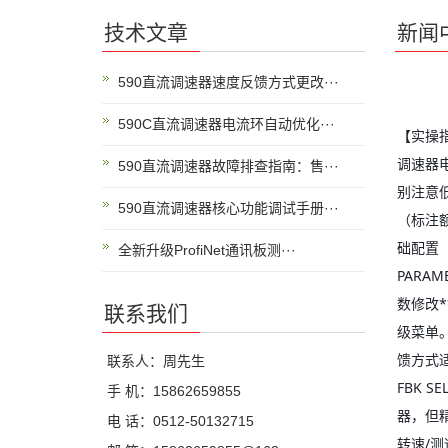
技术文章
新闻
590直流调速器速度反馈方式更改···
590C直流调速器电流环自动优化···
【实操
调速器电
590直流调速器故障排查指南：售···
别注意
590直流调速器核心功能调试手册···
（标注
础配置 
全新升级ProfiNet通讯板测···
PARAM
数修改*
联系我们
级菜单
馈方式适配
联系人：周先生
FBK 
手 机：15862659855
器，但精
电 话：0512-50132715
转速/测