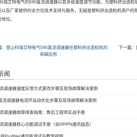
瑞艾特电气的590直流调速器以其多级速度调节功能，为塑料挤出造粒
能以及厂家提供的全方位技术支持与服务，无疑是塑料挤出造粒机用户的
势地位。
篇：
昆山科瑞艾特电气590直流调速器在塑料挤出造粒机的
下一篇：
卓越应用
新闻
直流调速器速度反馈方式更改步骤及现场故障解决案例
C直流调速器电流环自动优化步骤及现场故障解决案例
直流调速器故障排查指南：售后工程师实战手册
直流调速器核心功能调试手册（含DP/PN通讯组态）
级ProfiNet通讯板测试与教学视频