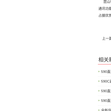
昆山科
通讯功
占据优
上一
相关
590
590
590
590
全新升