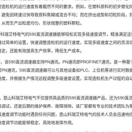
对造粒机的运行速度有着截然不同的要求。例如，在塑料原料的初步塑化
，避免因转速过快导致原料焦糊或混合不均；而在挤出成型和切粒阶段，
，从而生产出粒度均匀、形状规整的塑料颗粒。
瑞艾特电气的590直流调速器能够轻松实现多级速度调节，精准满足这
通过简单的设置，快速调整造粒机的运行速度，实现多级速度之间的灵活
稳定，还能有效提高生产效率，降低生产成本。
该590直流调速器支持PN通讯。PN通讯即PROFINET通讯，是一
过PN通讯，590直流调速器可以与其他设备如PLC、上位机等进行实时
速度，并根据生产情况远程调整多级速度设置，实现造粒机生产过程的自
。
昆山科瑞艾特电气不仅提供高品质的590直流调速器产品，还为590直
装调试，还是后期的维护保养、故障排除，该厂家都有专业的技术团队为客
级速度调节功能时遇到任何问题，昆山科瑞艾特电气的技术人员会迅速响
速度调节功能能够稳定、高效地发挥作用。