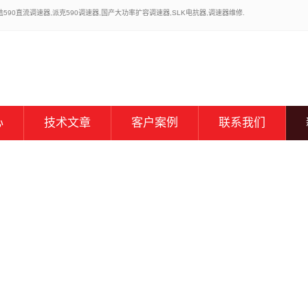
0直流调速器,派克590调速器,国产大功率扩容调速器,SLK电抗器,调速器维修.
心
技术文章
客户案例
联系我们