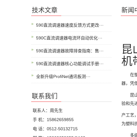
技术文章
新闻
590直流调速器速度反馈方式更改···
590C直流调速器电流环自动优化···
昆
590直流调速器故障排查指南：售···
机
590直流调速器核心功能调试手册···
在塑料
全新升级ProfiNet通讯板测···
器，凭
联系我们
昆山科
验和先
联系人：周先生
产工艺
手 机：15862659855
为塑料
电 话：0512-50132715
多级速