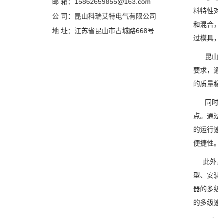
邮 箱：15862659855@163.com
料特性
公 司：昆山科瑞艾特电气有限公司
和混合
地 址：江苏省昆山市古城路668号
过模具
昆山科
要求，
的质量
同时，
点。通
的运行
便捷性
此外，
型、安
器的多
的多级