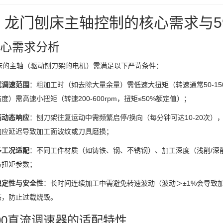
、龙门刨床主轴控制的核心需求与5
 核心需求分析
床的主轴（驱动刨刀架的电机）需满足以下严苛条件：
宽调速范围
：粗加工时（如去除大量余量）需低速大扭矩（转速通常50-15
洁度）需高速小扭矩（转速200-600rpm，扭矩≤50%额定值）；
高动态响应
：刨刀架往复运动中需频繁启停/换向（每分钟可达10-20次），
响应延迟导致加工面波纹或刀具磨损；
多工况适配
：不同工件材质（如铸铁、钢、不锈钢）、加工深度（浅削/深
与扭矩参数；
稳定性与安全性
：长时间连续加工中需避免转速波动（波动＞±1%会导致
态，防止过载烧毁。
 590直流调速器的适配特性