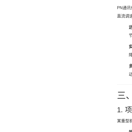
PN通
直流调速
三
1.
某重型