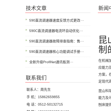
技术文章
新闻
590直流调速器速度反馈方式更改···
590C直流调速器电流环自动优化···
昆
590直流调速器故障排查指南：售···
制
590直流调速器核心功能调试手册···
在机械
全新升级ProfiNet通讯板测···
应能力
方案，
联系我们
足现代
联系人：周先生
昆山科
手 机：15862659855
能力及
电 话：0512-50132715
刨床提