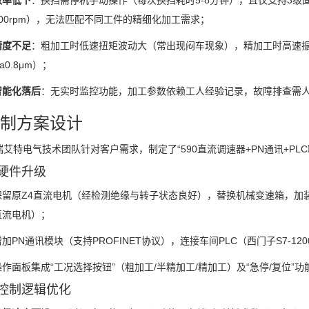
效率低下
：换挡需停机手动操作（每次换挡耗时5-8分钟），且仅支持3级固定
300rpm），无法匹配不同工件的精细化加工需求；
精度不足
：粗加工时低速扭矩波动大（常出现闷车现象），精加工时高速振动明
a0.8μm）；
智能化落后
：无实时监控功能，加工参数依赖工人经验记录，故障排查需
 控制方案设计
艾特电气技术团队针对客户需求，制定了“590直流调速器+PN通讯+PL
硬件升级
保留原Z4直流电机（经检测绝缘与转子状态良好），替换机械变速箱，加装590直
直流电机）；
加PN通讯模块（支持PROFINET协议），连接车间PLC（西门子S7-120
操作面板集成“工况选择按钮”（粗加工/半精加工/精加工）及“急停/复位”功
控制逻辑优化