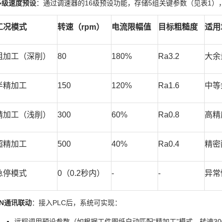
多级速度预设
：通过调速器的16级预设功能，存储5组关键参数（见表1）
工况模式
转速（rpm）
电流限幅值
目标粗糙度
适用
粗加工（深削）
80
180%
Ra3.2
大余
半精加工
150
120%
Ra1.6
中等
精加工（浅削）
300
60%
Ra0.8
高精
超精加工
500
40%
Ra0.4
精密
急停模式
0（0.2秒内）
-
-
异常
PN通讯联动
：接入PLC后，系统可实现：
远程调用预设参数（如根据工件图纸自动匹配“精加工”模式，转速300