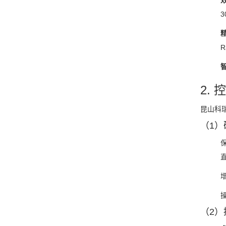
R
2.
昆山科瑞
（1）
增
（2）