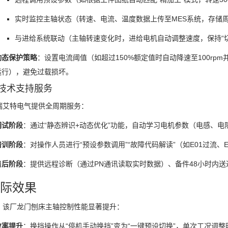
实时监控主轴状态（转速、电流、温度数据上传至MES系统，存储周
与进给系统联动（主轴转速变化时，进给电机自动调整速度，保持“
动态保护策略
：设置电流阈值（如超过150%额定值时自动降速至100rpm
运行），避免过载损坏。
技术支持服务
瑞艾特电气提供全周期服务：
调试阶段
：通过“静态辨识+动态优化”功能，自动学习电机参数（电感、
培训阶段
：对操作人员进行“预设参数调用”“故障代码解读”（如E01过流、
售后阶段
：提供远程诊断（通过PN通讯读取实时数据）、备件48小时内
 实际效果
，该厂龙门刨床主轴控制性能显著提升：
效率提升
：换挡操作从“停机手动换挡”变为“一键预设切换”，单次工况调整