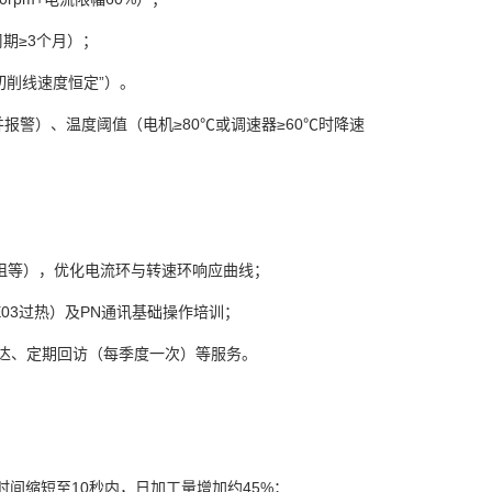
期≥3个月）；
切削线速度恒定”）。
并报警）、温度阈值（电机≥80℃或调速器≥60℃时降速
电阻等），优化电流环与转速环响应曲线；
E03过热）及PN通讯基础操作培训；
送达、定期回访（每季度一次）等服务。
时间缩短至10秒内，日加工量增加约45%；