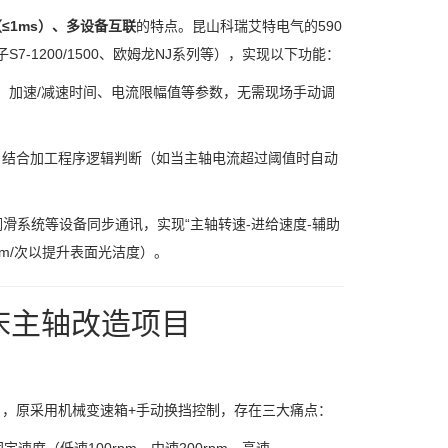
（≤1ms）、多设备互联
的特点。昆山科瑞艾特电气的590
-1200/1500、欧姆龙NJ系列等），实现以下功能：
转速、加速/减速时间、电流限幅值等参数，无需现场手动调
，结合加工程序逻辑判断（如当主轴电流超过阈值时自动
滑系统等设备同步通讯，实现“主轴转速-进给速度-辅助
m/次以提升表面光洁度）。
床主轴改造项目
），原采用机械变速箱+手动换挡控制，存在三大痛点：