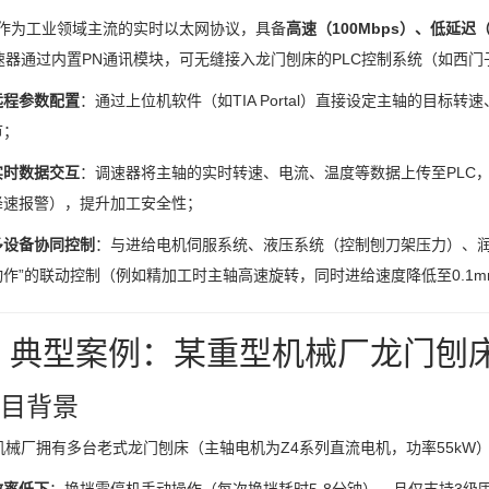
讯作为工业领域主流的实时以太网协议，具备
高速（100Mbps）、低延迟
器通过内置PN通讯模块，可无缝接入龙门刨床的PLC控制系统（如西门子S7
远程参数配置
：通过上位机软件（如TIA Portal）直接设定主轴的目标
节；
实时数据交互
：调速器将主轴的实时转速、电流、温度等数据上传至PLC
降速报警），提升加工安全性；
多设备协同控制
：与进给电机伺服系统、液压系统（控制刨刀架压力）、润
动作”的联动控制（例如精加工时主轴高速旋转，同时进给速度降低至0.1m
、典型案例：某重型机械厂龙门刨
 项目背景
机械厂拥有多台老式龙门刨床（主轴电机为Z4系列直流电机，功率55kW