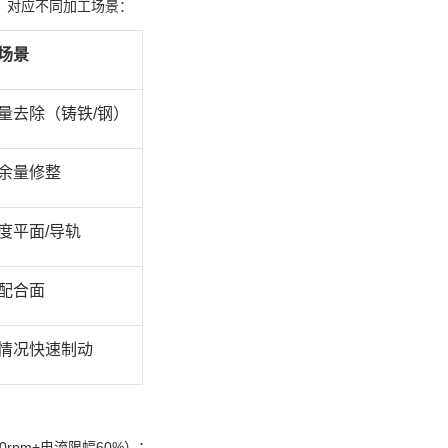
，对应不同加工场景：
场景
量去除（铸铁/钢）
余量修整
度平面/导轨
配合面
情况快速制动
rpm+电流限幅60%）；