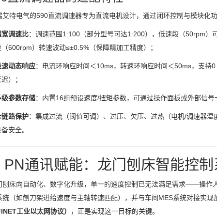
瑞艾特电气的590直流调速器专为直流电机设计，通过闭环控制与模块化
超宽调速比
：调速范围1:100（部分型号可达1:200），低速段（50rp
段（600rpm）转速波动≤±0.5%（保障精加工精度）；
极速动态响应
：电流环响应时间＜10ms，转速环响应时间＜50ms，支持0
延迟）；
多级参数存储
：内置16组预设速度/扭矩参数，可通过操作面板或外部信
全链路保护
：集成过流（阈值可调）、过压、欠压、过热（电机/调速器温
设备安全。
、PN通讯赋能：龙门刨床智能控制
门刨床向自动化、数字化升级，单一的速度控制已无法满足需求——操作
系统（如刨刀架进给速度与主轴转速匹配），并与车间MES系统对接实现
FINET工业以太网协议）
，正是实现这一目标的关键。