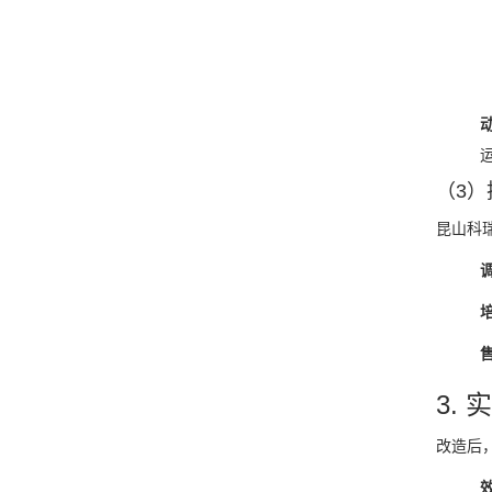
（3）
昆山科
3.
改造后