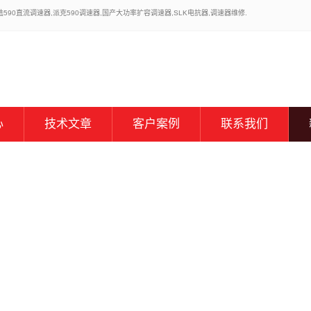
0直流调速器,派克590调速器,国产大功率扩容调速器,SLK电抗器,调速器维修.
心
技术文章
客户案例
联系我们