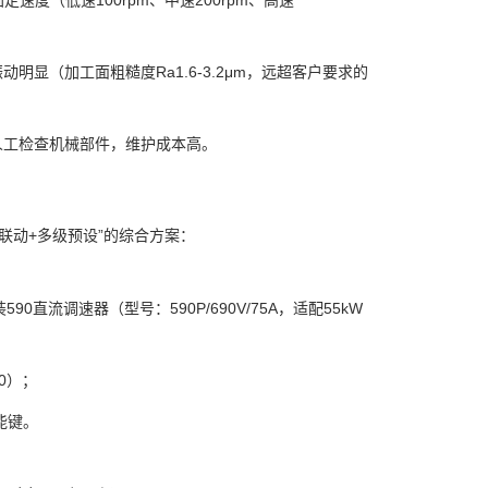
速度（低速100rpm、中速200rpm、高速
显（加工面粗糙度Ra1.6-3.2μm，远超客户要求的
人工检查机械部件，维护成本高。
C联动+多级预设”的综合方案：
流调速器（型号：590P/690V/75A，适配55kW
0）；
能键。