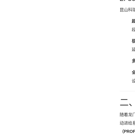
昆山科
二
随着龙
动进给
（PRO