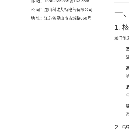
邮 箱：15862659855@163.com
公 司：昆山科瑞艾特电气有限公司
一
地 址：江苏省昆山市古城路668号
1.
龙门刨
2.