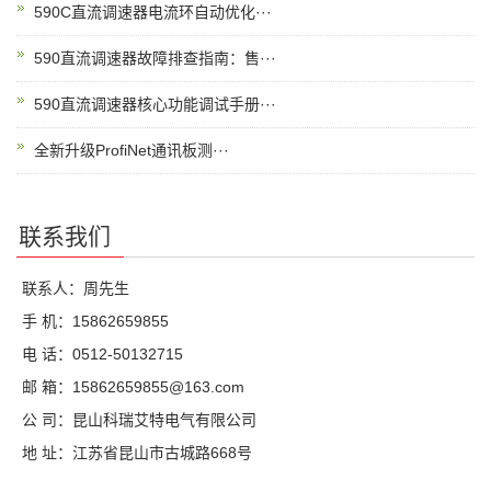
590C直流调速器电流环自动优化···
590直流调速器故障排查指南：售···
590直流调速器核心功能调试手册···
全新升级ProfiNet通讯板测···
联系我们
联系人：周先生
手 机：15862659855
电 话：0512-50132715
邮 箱：15862659855@163.com
公 司：昆山科瑞艾特电气有限公司
地 址：江苏省昆山市古城路668号