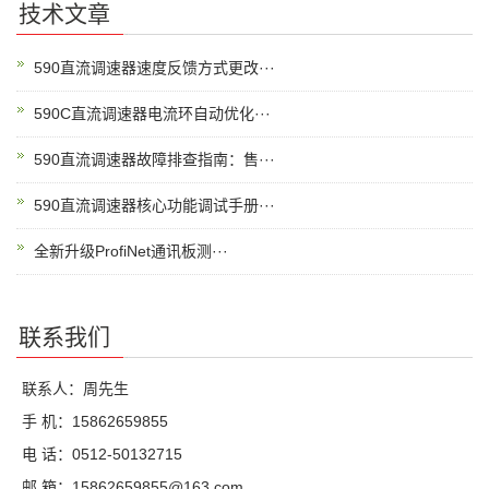
技术文章
590直流调速器速度反馈方式更改···
590C直流调速器电流环自动优化···
590直流调速器故障排查指南：售···
590直流调速器核心功能调试手册···
全新升级ProfiNet通讯板测···
联系我们
联系人：周先生
手 机：15862659855
电 话：0512-50132715
邮 箱：15862659855@163.com