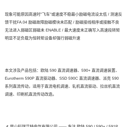
现象可能原因高速时"飞车"或速度不稳最小励磁电流设太低 / 测速反
馈干扰FA.04 励磁故障励磁模块未匹配 / 励磁接线相序或接触不良
无法进入弱磁区弱磁未 ENABLE / 最大速度未正确写入高速段转矩
明显不足负载为恒转矩设备却强行弱磁升速
本文涉及产品包括：欧陆 590 直流调速器、590+ 直流调速装置、
Eurotherm 590P 直流驱动器、SSD 590C 直流调速器、派克 590
系列直流传动，适用于直流电机调速、轧机直流驱动、拉丝机直流
调速、印刷机直流传动改造。
📌 昆山科瑞艾特电气有限公司 —— 专注 欧陆 590 / 590+ / 591P