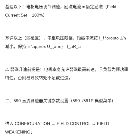
基速以下：电枢电压调节调速，励磁电流 = 额定励磁（Field
Current Set = 100%）
基速以上（弱磁区）：电枢电压限幅，励磁电流按 I_f \propto 1/n
减小，保持 E \approx U_{arm} - I_aR_a
⚠️ 弱磁升速前提是：电机本身允许弱磁最高转速，且负载为恒功率
特性，否则易导致转矩不足或过速。
二、590 直流调速器关键参数设置（590+/591P 典型菜单）
进入 CONFIGURATION → FIELD CONTROL → FIELD
WEAKENING：