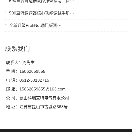
590直流调速器故障排查指南：售···
590直流调速器核心功能调试手册···
全新升级ProfiNet通讯板测···
联系我们
联系人：周先生
手 机：15862659855
电 话：0512-50132715
邮 箱：15862659855@163.com
公 司：昆山科瑞艾特电气有限公司
地 址：江苏省昆山市古城路668号