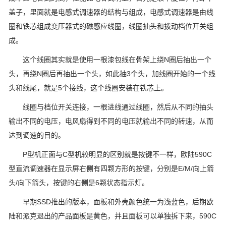
盖子，里面就是电感式调速器的结构与组成，电感式调速器是由线
圈和铁芯组成变压器式的磁感应线圈，线圈抽头和拨动档位开关组
成。
这个线圈其实就是使用一根漆包线在骨架上绕N圈后抽出一个
头，再绕N圈后再抽出一个头，如此抽3个头，加线圈开始的一个线
头和线尾，就是5个接线，这个线圈安装在铁芯上。
线圈与档位开关连接，一根进线通过线圈，然后从不同的抽头
输出不同的电压，电风扇得到不同的电压就输出不同的转速，从而
达到调速的目的。
P型机正面与C型机较明显的区别就是按键不一样，欧陆590C
型直流调速器在显示屏右侧有四颗方形的按键，分别是E/M/向上箭
头/向下箭头，按键的右侧是6颗状态指示灯。
早期SSD推出的版本，面板和外壳颜色统一为浅蓝色，后期欧
陆和派克退出的产品面板是黄色，并且面板可以单独拆下来，590C