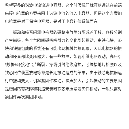
希望更多的谐波电流流进电容器，这个时候我们就可以通过在前端
串接电抗器的方案来阻止谐波电流的流入电容器，但是这个方案加
电抗器是对于保护电容器，是对于电容补偿系统而言。
振动和噪音问题电抗器的磁路由气隙分隔成若干段，各段分别
产生磁极，各个气隙间磁极吸引力的变化引起振动，由铁心块，垫
块和铁扼组成的系统还有可能出现机械共振现象，因此电抗器的振
动和噪音都比变压器大，有一些故障，如瓦斯继电器误动，高压引
线均压环接地铝片断裂，穿缆引线绝缘磨损，芯块接地片松脱以及
铁心限位装置放电等都是长期振动造成的结果，由于铁芯电抗器运
行中振动变大，引起紧固件松动，噪声加大，引起振动的主要原因
是磁回路有故障和制造安装时铁芯未压紧或夹件松动，一般只需对
紧固件再次紧固即可。