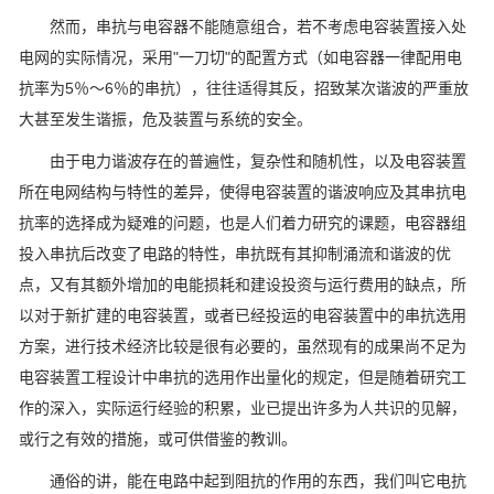
然而，串抗与电容器不能随意组合，若不考虑电容装置接入处
电网的实际情况，采用"一刀切"的配置方式（如电容器一律配用电
抗率为5％～6％的串抗），往往适得其反，招致某次谐波的严重放
大甚至发生谐振，危及装置与系统的安全。
由于电力谐波存在的普遍性，复杂性和随机性，以及电容装置
所在电网结构与特性的差异，使得电容装置的谐波响应及其串抗电
抗率的选择成为疑难的问题，也是人们着力研究的课题，电容器组
投入串抗后改变了电路的特性，串抗既有其抑制涌流和谐波的优
点，又有其额外增加的电能损耗和建设投资与运行费用的缺点，所
以对于新扩建的电容装置，或者已经投运的电容装置中的串抗选用
方案，进行技术经济比较是很有必要的，虽然现有的成果尚不足为
电容装置工程设计中串抗的选用作出量化的规定，但是随着研究工
作的深入，实际运行经验的积累，业已提出许多为人共识的见解，
或行之有效的措施，或可供借鉴的教训。
通俗的讲，能在电路中起到阻抗的作用的东西，我们叫它电抗