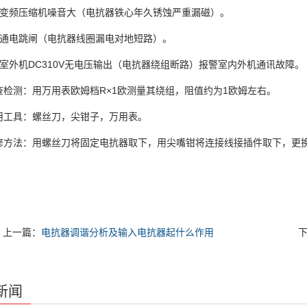
频压缩机噪音大（电抗器铁心年久锈蚀严重漏磁）。
电跳闸（电抗器线圈漏电对地短路）。
外机DC310V无电压输出（电抗器绕组断路）报警室内外机通讯故障。
测：用万用表欧姆档R×1欧测量其绕组，阻值约为1欧姆左右。
具：螺丝刀，尖钳子，万用表。
法：用螺丝刀将固定电抗器取下，用尖嘴钳将连接线接插件取下，更换
上一篇：
电抗器调谐分析及输入电抗器起什么作用
新闻