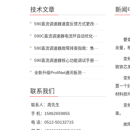
技术文章
新闻
590直流调速器速度反馈方式更改···
590C直流调速器电流环自动优化···
要查找
含量，
590直流调速器故障排查指南：售···
变频器
590直流调速器核心功能调试手册···
致铁芯
全新升级ProfiNet通讯板测···
变频器
置一个
联系我们
材料损
联系人：周先生
变频器
查。
手 机：15862659855
电 话：0512-50132715
故障