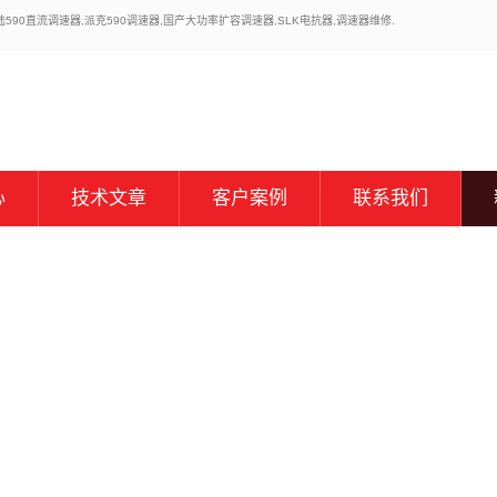
0直流调速器,派克590调速器,国产大功率扩容调速器,SLK电抗器,调速器维修.
心
技术文章
客户案例
联系我们