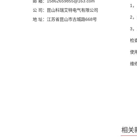
邮 箱：15862659855@163.com
1，变
公 司：昆山科瑞艾特电气有限公司
2，通
地 址：江苏省昆山市古城路668号
3，室
检查检
使用工
维修方
相关