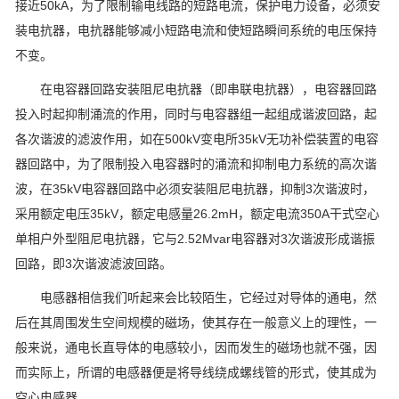
接近50kA，为了限制输电线路的短路电流，保护电力设备，必须安
装电抗器，电抗器能够减小短路电流和使短路瞬间系统的电压保持
不变。
在电容器回路安装阻尼电抗器（即串联电抗器），电容器回路
投入时起抑制涌流的作用，同时与电容器组一起组成谐波回路，起
各次谐波的滤波作用，如在500kV变电所35kV无功补偿装置的电容
器回路中，为了限制投入电容器时的涌流和抑制电力系统的高次谐
波，在35kV电容器回路中必须安装阻尼电抗器，抑制3次谐波时，
采用额定电压35kV，额定电感量26.2mH，额定电流350A干式空心
单相户外型阻尼电抗器，它与2.52Mvar电容器对3次谐波形成谐振
回路，即3次谐波滤波回路。
电感器相信我们听起来会比较陌生，它经过对导体的通电，然
后在其周围发生空间规模的磁场，使其存在一般意义上的理性，一
般来说，通电长直导体的电感较小，因而发生的磁场也就不强，因
而实际上，所谓的电感器便是将导线绕成螺线管的形式，使其成为
空心电感器。