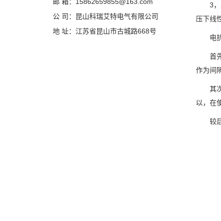
邮 箱：15862659855@163.com
3，工
公 司：昆山科瑞艾特电气有限公司
压下线
地 址：江苏省昆山市古城路668号
电抗器
首先，
作为间
其次，
以，在
较后，