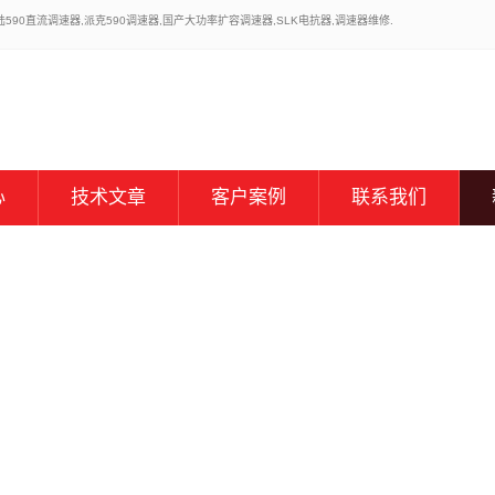
0直流调速器,派克590调速器,国产大功率扩容调速器,SLK电抗器,调速器维修.
心
技术文章
客户案例
联系我们