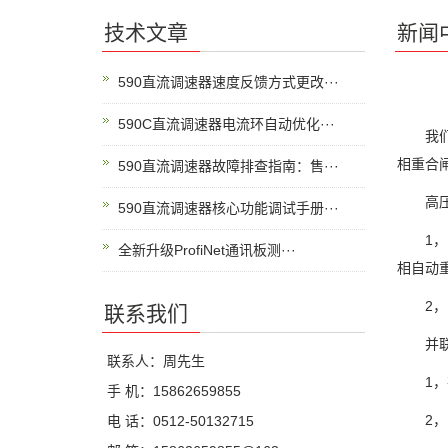
技术文章
新闻
590直流调速器速度反馈方式更改···
590C直流调速器电流环自动优化···
我们都
相重合
590直流调速器故障排查指南：售···
高压电
590直流调速器核心功能调试手册···
1，中
全新升级ProfiNet通讯板测···
相自动
2，限
联系我们
并联电
联系人：周先生
1，在
手 机：15862659855
2，电
电 话：0512-50132715