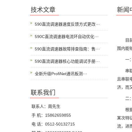
技术文章
新闻
590直流调速器速度反馈方式更改···
590C直流调速器电流环自动优化···
目前，
围内能
590直流调速器故障排查指南：售···
一：降
590直流调速器核心功能调试手册···
串联电
全新升级ProfiNet通讯板测···
且串联
济，而
联系我们
二：能
联系人：周先生
根据对
手 机：15862659855
某次特
电 话：0512-50132715
流，进