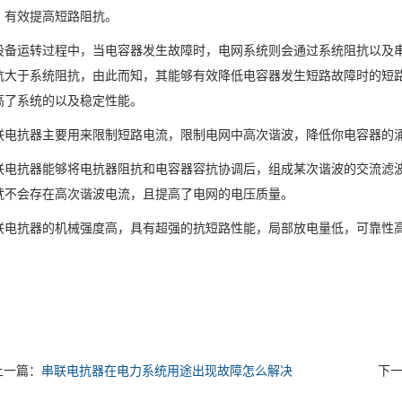
效提高短路阻抗。
运转过程中，当电容器发生故障时，电网系统则会通过系统阻抗以及串
抗大于系统阻抗，由此而知，其能够有效降低电容器发生短路故障时的短
高了系统的以及稳定性能。
抗器主要用来限制短路电流，限制电网中高次谐波，降低你电容器的涌
抗器能够将电抗器阻抗和电容器容抗协调后，组成某次谐波的交流滤波
就不会存在高次谐波电流，且提高了电网的电压质量。
抗器的机械强度高，具有超强的抗短路性能，局部放电量低，可靠性高
。
上一篇：
串联电抗器在电力系统用途出现故障怎么解决
下