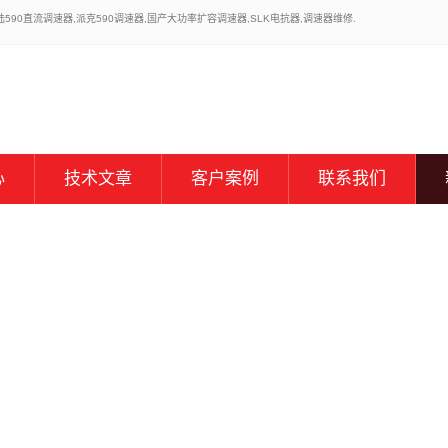
0直流调速器,派克590调速器,国产大功率扩容调速器,SLK电抗器,调速器维修.
心
技术文章
客户案例
联系我们