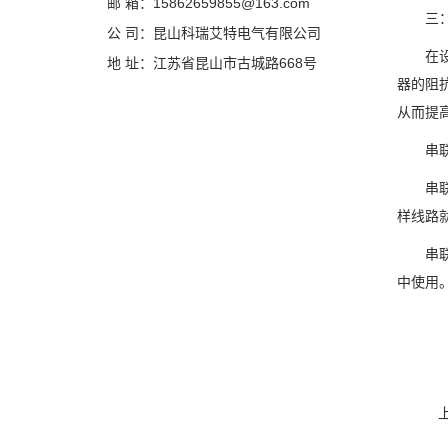
邮 箱：15862659855@163.com
三：有
公 司：昆山科瑞艾特电气有限公司
在设备
地 址：江苏省昆山市古城路668号
器的阻
从而提
串联电
串联电
样线路
串联电
中使用