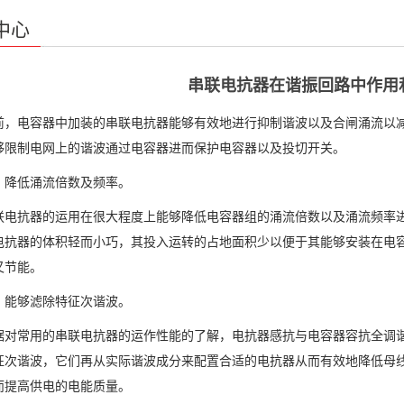
中心
串联电抗器在谐振回路中作用
电容器中加装的串联电抗器能够有效地进行抑制谐波以及合闸涌流以减
够限制电网上的谐波通过电容器进而保护电容器以及投切开关。
低涌流倍数及频率。
抗器的运用在很大程度上能够降低电容器组的涌流倍数以及涌流频率进
电抗器的体积轻而小巧，其投入运转的占地面积少以便于其能够安装在电
又节能。
够滤除特征次谐波。
常用的串联电抗器的运作性能的了解，电抗器感抗与电容器容抗全调谐
征次谐波，它们再从实际谐波成分来配置合适的电抗器从而有效地降低母
而提高供电的电能质量。