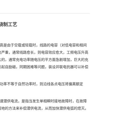
绕制工艺
。
高是由于空载或轻载时，线路的电容（对低电容和相间
愈严重，通常线路愈长，则电容效应愈大，工频电压升高
大的，通常充电功率随电压的平方面急剧增加，巨大的充
引起自励磁，同期困难等问题，装设并联电抗器可以补偿
功率不等于自然功率时，则沿线各点电压将偏离额定
。
谓潜供电流，是指当发生单相瞬时接地故障时，在故障
接地的方法来补偿潜供电流，从而加快潜供电弧的熄灭。