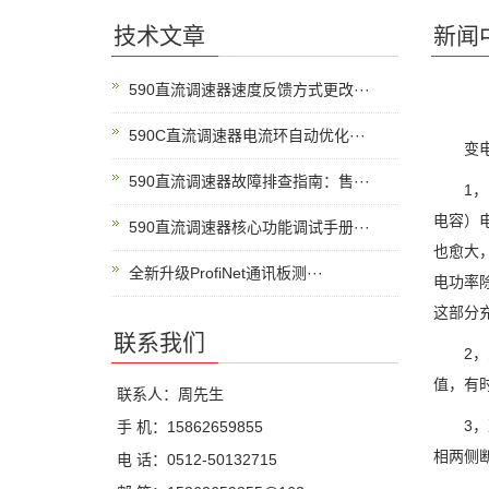
技术文章
新闻
590直流调速器速度反馈方式更改···
590C直流调速器电流环自动优化···
变电站
590直流调速器故障排查指南：售···
1，削
电容）
590直流调速器核心功能调试手册···
也愈大
全新升级ProfiNet通讯板测···
电功率
这部分
联系我们
2，改
值，有
联系人：周先生
3，减
手 机：15862659855
相两侧
电 话：0512-50132715