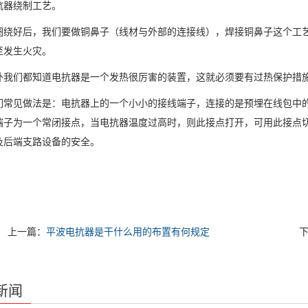
器绕制工艺。
好后，我们要做铜鼻子（线材与外部的连接线），焊接铜鼻子这个工艺
至发生火灾。
们都知道电抗器是一个发热很厉害的装置，这就必须要有过热保护措施
见做法是：电抗器上的一个小小的接线端子，连接的是预埋在线包中的常
端子为一个常闭接点，当电抗器温度过高时，则此接点打开，可用此接点
及后端支路设备的安全。
上一篇：
平波电抗器是干什么用的布置有何规定
新闻