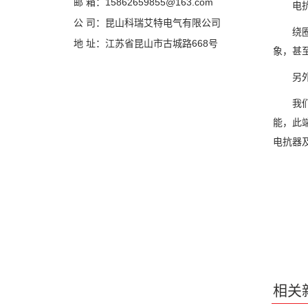
邮 箱：15862659855@163.com
电抗
公 司：昆山科瑞艾特电气有限公司
绕圈绕
地 址：江苏省昆山市古城路668号
象，甚
另外我
我们常
能，此
电抗器
相关