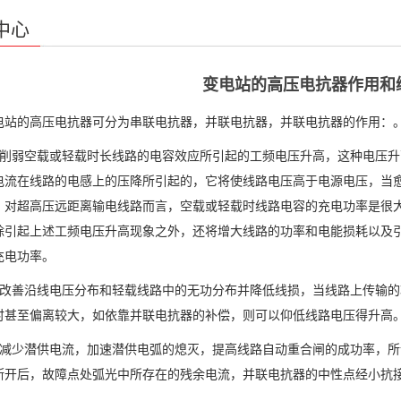
中心
变电站的高压电抗器作用和
的高压电抗器可分为串联电抗器，并联电抗器，并联电抗器的作用：
弱空载或轻载时长线路的电容效应所引起的工频电压升高，这种电压升
电流在线路的电感上的压降所引起的，它将使线路电压高于电源电压，当
，对超高压远距离输电线路而言，空载或轻载时线路电容的充电功率是很
除引起上述工频电压升高现象之外，还将增大线路的功率和电能损耗以及
充电功率。
善沿线电压分布和轻载线路中的无功分布并降低线损，当线路上传输的
时甚至偏离较大，如依靠并联电抗器的补偿，则可以仰低线路电压得升高
少潜供电流，加速潜供电弧的熄灭，提高线路自动重合闸的成功率，所
断开后，故障点处弧光中所存在的残余电流，并联电抗器的中性点经小抗