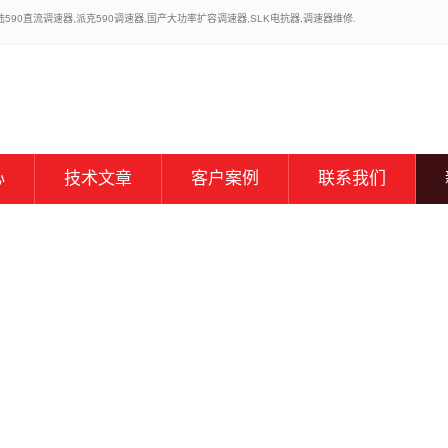
0直流调速器,派克590调速器,国产大功率扩容调速器,SLK电抗器,调速器维修.
心
技术文章
客户案例
联系我们