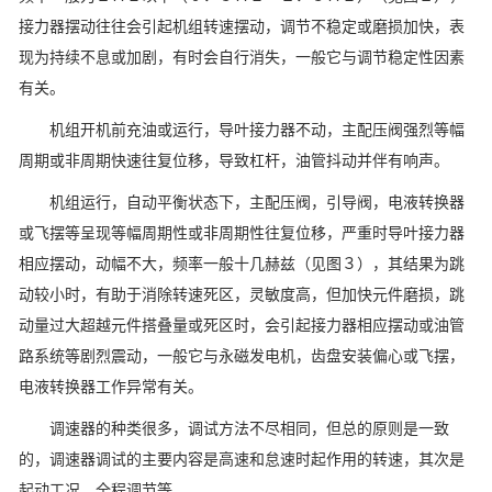
接力器摆动往往会引起机组转速摆动，调节不稳定或磨损加快，表
现为持续不息或加剧，有时会自行消失，一般它与调节稳定性因素
有关。
机组开机前充油或运行，导叶接力器不动，主配压阀强烈等幅
周期或非周期快速往复位移，导致杠杆，油管抖动并伴有响声。
机组运行，自动平衡状态下，主配压阀，引导阀，电液转换器
或飞摆等呈现等幅周期性或非周期性往复位移，严重时导叶接力器
相应摆动，动幅不大，频率一般十几赫兹（见图３），其结果为跳
动较小时，有助于消除转速死区，灵敏度高，但加快元件磨损，跳
动量过大超越元件搭叠量或死区时，会引起接力器相应摆动或油管
路系统等剧烈震动，一般它与永磁发电机，齿盘安装偏心或飞摆，
电液转换器工作异常有关。
调速器的种类很多，调试方法不尽相同，但总的原则是一致
的，调速器调试的主要内容是高速和怠速时起作用的转速，其次是
起动工况，全程调节等。