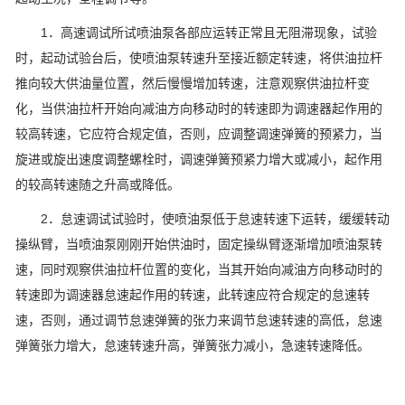
1．高速调试所试喷油泵各部应运转正常且无阻滞现象，试验
时，起动试验台后，使喷油泵转速升至接近额定转速，将供油拉杆
推向较大供油量位置，然后慢慢增加转速，注意观察供油拉杆变
化，当供油拉杆开始向减油方向移动时的转速即为调速器起作用的
较高转速，它应符合规定值，否则，应调整调速弹簧的预紧力，当
旋进或旋出速度调整螺栓时，调速弹簧预紧力增大或减小，起作用
的较高转速随之升高或降低。
2．怠速调试试验时，使喷油泵低于怠速转速下运转，缓缓转动
操纵臂，当喷油泵刚刚开始供油时，固定操纵臂逐渐增加喷油泵转
速，同时观察供油拉杆位置的变化，当其开始向减油方向移动时的
转速即为调速器怠速起作用的转速，此转速应符合规定的怠速转
速，否则，通过调节怠速弹簧的张力来调节怠速转速的高低，怠速
弹簧张力增大，怠速转速升高，弹簧张力减小，急速转速降低。