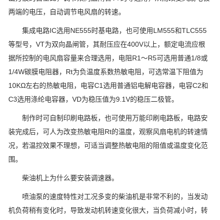
两端的电压，自动调节电风扇的转速。
集成电路IC选用NE555时基电路，也可使用LM555和TLC555
等型号，VT为双向晶闸管，其耐压应在400V以上，额定电流应根
据所控制的电风扇容量来合理选用，电阻R1～R5可选用普通1/8或
1/4W碳膜电阻器，Rt为负温度系数热敏电阻，可选常温下阻值为
10KΩ左右的热敏电阻，电容C1选用普通铝电解电容器，电容C2和
C3选用涤纶电容器，VD为稳压值为9.1V的稳压二极管。
制作时可自制印刷电路板，也可使用万能印刷电路板，电路安
装完成后，可人为改变热敏电阻Rt的温度，观察风扇电机的转速情
况，若温控效果不理想，可适当调整热敏电阻的阻值或温度变化范
围。
柴油机上为什么要安装调速器。
喷油泵的速度特性对工况多变的柴油机是非常不利的，当发动
机负荷稍有变化时，导致发动机转速变化很大，当负荷减小时，转