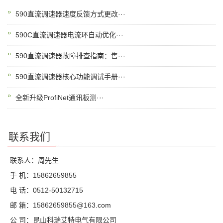
590直流调速器速度反馈方式更改···
590C直流调速器电流环自动优化···
590直流调速器故障排查指南：售···
590直流调速器核心功能调试手册···
全新升级ProfiNet通讯板测···
联系我们
联系人：周先生
手 机：15862659855
电 话：0512-50132715
邮 箱：15862659855@163.com
公 司：昆山科瑞艾特电气有限公司