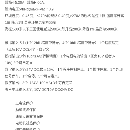
规格
4-5:30A;
规格
H:60A.
磁场电压
:Vfield(max)=Vac * 0.9
环境温度：
0-45
度，
<270A
的规格
;0-40
度
,>270A
的规格
.
超过上限
,
温度每升高
1
度
,
降容
1%.
最高环境温度为
55
度
海拔
:500
米以下正常使用
,
超过
500
米
,
每升高
200
米
,
降容
1%,
最高为
5000
米
.
模拟输入
:5
个
(1
个
12bits
精度带符号，
4
个
10bits
精度带符号）
1
个速度给定
（正负
10V DC),4
个可自定义
.
模拟输出
:3
个
(10bits A/D
转换精度）
1
个电枢电流输出（正负
10V
或者
0-
10V),2
个可自定义
.
数字输入
:9
个
(24V DC,
最大
15A
）
1
个程序控制停止，
1
个惯性停车，
1
个外部
信号停车，
1
个启停，
5
个可自定义。
数字输出：
3
个（
24V 100MA) 3
个可自定义
.
参考电压输入
:3
个
,-10V DC/10V DC/24V DC
.
过电流保护
.
励磁故障保护
.
速度反馈故障保护
.
电动机过热保护