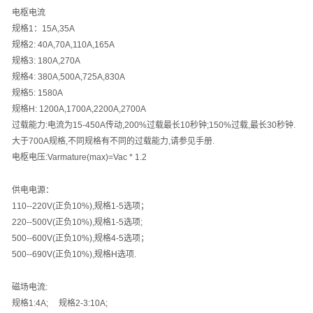
电枢电流
规格
1
：
15A,35A
规格
2: 40A,70A,110A,165A
规格
3: 180A,270A
规格
4: 380A,500A,725A,830A
规格
5: 1580A
规格
H: 1200A,1700A,2200A,2700A
过载能力
:
电流为
15-450A
传动
,200%
过载最长
10
秒钟
;150%
过载
,
最长
30
秒钟
.
大于
700A
规格
,
不同规格有不同的过载能力
,
请参见手册
.
电枢电压
:Varmature(max)=Vac * 1.2
供电电源：
110--220V(
正负
10%),
规格
1-5
选项；
220--500V(
正负
10%),
规格
1-5
选项
;
500--600V(
正负
10%),
规格
4-5
选项；
500--690V(
正负
10%),
规格
H
选项
.
磁场电流
:
规格
1:4A;
规格
2-3:10A;