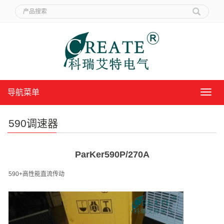
导航菜单
导
航
菜
590调速器
单
ParKer590P/270A
590+
高性能直流传动