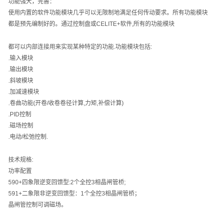
功能强大，完善：
使用内置的软件功能模块几乎可以无限制地满足任何传动要求。所有功能模块
都是预先编制好的。通过控制盘或
CELITE+
软件
,
所有的功能模块
都可以内部连接用来实现某种特定的功能
.
功能模块包括
:
.
输入模块
.
输出模块
.
斜坡模块
.
加减速模块
.
卷曲功能
(
开卷
/
收卷卷径计算
,
力矩
,
补偿计算
)
.PID
控制
.
磁场控制
.
电动
/
松弛控制
.
技术规格
:
功率配置
590+
四象限逆变回馈型
:2
个全控
3
相晶闸管桥
;
591+
二象限非逆变回馈型：
1
个全控
3
相晶闸管桥；
晶闸管控制可调磁场。