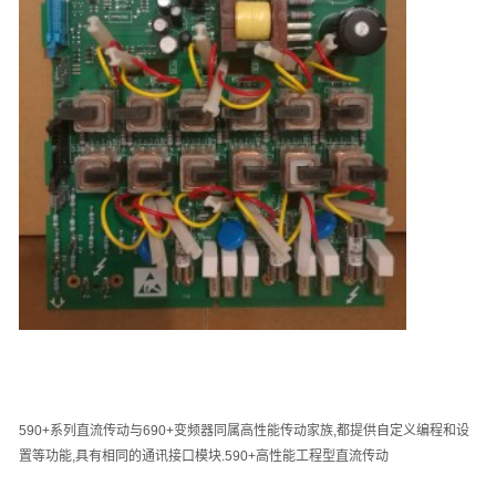
590+
系列直流传动与
690+
变频器同属高性能传动家族
,
都提供自定义编程和设
置等功能
,
具有相同的通讯接口模块
.590+
高性能工程型直流传动