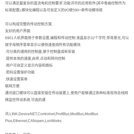
可以满足最复杂的直流电机控制要求
.
功能详尽的应用软件
(
其中卷曲控制作为
标准配置
),
模块化编程以及可自定义的
I/O
使
590+
单传动模块就
可以构成完整的传动控制方案
.
友好的用户界面
:
6901
人机界面用于参数设置
,
编程和传动控制
.
液晶显示
32
个字符
,
带背景光
,
可以
按字母顺序菜单显示以便快速查阅所有功能模块
.
.
可分离的通用的控制盘
,
便于控制盘成柜安装
.
提供本地的速度
,
启停
,
点动和转向控制
.
用户可自定义显示内容和图标
.
密码设置保护功能
.
快速设置菜单
联网方便
:
通讯接口模块可以直接安插在传动装置上
,
使用户能够通过各种标准现场总线网
络监控传动系统
.
可选的通
讯
:LINK,DeviceNET,Controlnet,ProfiBus,ModBus,ModBus
Plus,Ethernet,CANopen,LonWorks.