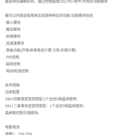
都是预先编制好的。通过控制盘或
CELITE+
软件
,
所有的功能模块
都可以内部连接用来实现某种特定的功能
.
功能模块包括
:
.
输入模块
.
输出模块
.
斜坡模块
.
加减速模块
.
卷曲功能
(
开卷
/
收卷卷径计算
,
力矩
,
补偿计算
)
.PID
控制
.
磁场控制
.
电动
/
松弛控制
.
技术规格
:
功率配置
590+
四象限逆变回馈型
:2
个全控
3
相晶闸管桥
;
591+
二象限非逆变回馈型：
1
个全控
3
相晶闸管桥；
晶闸管控制可调磁场。
电枢电流
规格
1
：
15A,35A