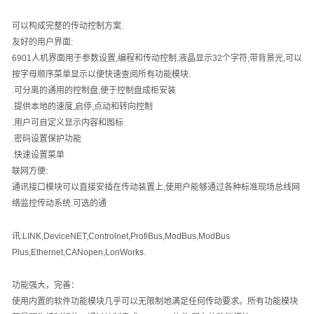
可以构成完整的传动控制方案
.
友好的用户界面
:
6901
人机界面用于参数设置
,
编程和传动控制
.
液晶显示
32
个字符
,
带背景光
,
可以
按字母顺序菜单显示以便快速查阅所有功能模块
.
.
可分离的通用的控制盘
,
便于控制盘成柜安装
.
提供本地的速度
,
启停
,
点动和转向控制
.
用户可自定义显示内容和图标
.
密码设置保护功能
.
快速设置菜单
联网方便
:
通讯接口模块可以直接安插在传动装置上
,
使用户能够通过各种标准现场总线网
络监控传动系统
.
可选的通
讯
:LINK,DeviceNET,Controlnet,ProfiBus,ModBus,ModBus
Plus,Ethernet,CANopen,LonWorks.
功能强大，完善：
使用内置的软件功能模块几乎可以无限制地满足任何传动要求。所有功能模块