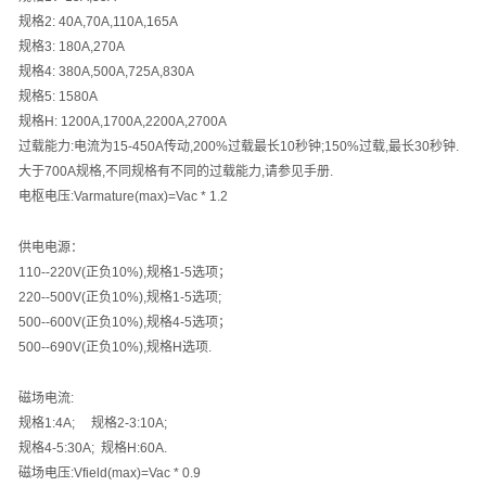
规格
2: 40A,70A,110A,165A
规格
3: 180A,270A
规格
4: 380A,500A,725A,830A
规格
5: 1580A
规格
H: 1200A,1700A,2200A,2700A
过载能力
:
电流为
15-450A
传动
,200%
过载最长
10
秒钟
;150%
过载
,
最长
30
秒钟
.
大于
700A
规格
,
不同规格有不同的过载能力
,
请参见手册
.
电枢电压
:Varmature(max)=Vac * 1.2
供电电源：
110--220V(
正负
10%),
规格
1-5
选项；
220--500V(
正负
10%),
规格
1-5
选项
;
500--600V(
正负
10%),
规格
4-5
选项；
500--690V(
正负
10%),
规格
H
选项
.
磁场电流
:
规格
1:4A;
规格
2-3:10A;
规格
4-5:30A;
规格
H:60A.
磁场电压
:Vfield(max)=Vac * 0.9