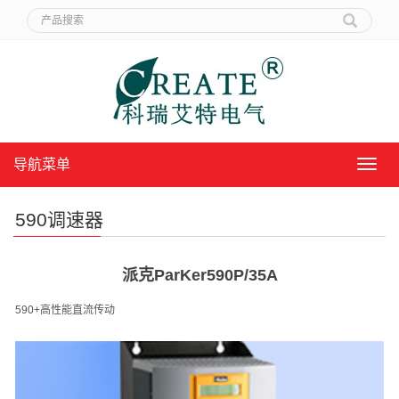
导航菜单
导
航
菜
590调速器
单
派克ParKer590P/35A
590+
高性能直流传动