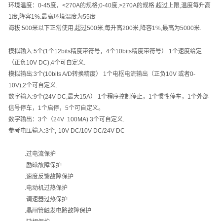
环境温度：
0-45
度，
<270A
的规格
;0-40
度
,>270A
的规格
.
超过上限
,
温度每升高
1
度
,
降容
1%.
最高环境温度为
55
度
海拔
:500
米以下正常使用
,
超过
500
米
,
每升高
200
米
,
降容
1%,
最高为
5000
米
.
模拟输入
:5
个
(1
个
12bits
精度带符号，
4
个
10bits
精度带符号）
1
个速度给定
（正负
10V DC),4
个可自定义
.
模拟输出
:3
个
(10bits A/D
转换精度）
1
个电枢电流输出（正负
10V
或者
0-
10V),2
个可自定义
.
数字输入
:9
个
(24V DC,
最大
15A
）
1
个程序控制停止，
1
个惯性停车，
1
个外部
信号停车，
1
个启停，
5
个可自定义。
数字输出：
3
个（
24V 100MA) 3
个可自定义
.
参考电压输入
:3
个
,-10V DC/10V DC/24V DC
.
过电流保护
.
励磁故障保护
.
速度反馈故障保护
.
电动机过热保护
.
调速器过热保护
.
晶闸管触发电路故障保护