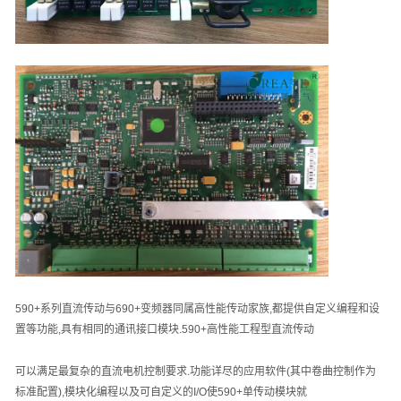
590+
系列直流传动与
690+
变频器同属高性能传动家族
,
都提供自定义编程和设
置等功能
,
具有相同的通讯接口模块
.590+
高性能工程型直流传动
可以满足最复杂的直流电机控制要求
.
功能详尽的应用软件
(
其中卷曲控制作为
标准配置
),
模块化编程以及可自定义的
I/O
使
590+
单传动模块就