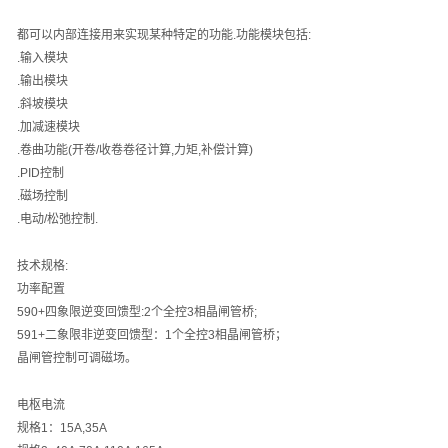
都可以内部连接用来实现某种特定的功能
.
功能模块包括
:
.
输入模块
.
输出模块
.
斜坡模块
.
加减速模块
.
卷曲功能
(
开卷
/
收卷卷径计算
,
力矩
,
补偿计算
)
.PID
控制
.
磁场控制
.
电动
/
松弛控制
.
技术规格
:
功率配置
590+
四象限逆变回馈型
:2
个全控
3
相晶闸管桥
;
591+
二象限非逆变回馈型：
1
个全控
3
相晶闸管桥；
晶闸管控制可调磁场。
电枢电流
规格
1
：
15A,35A