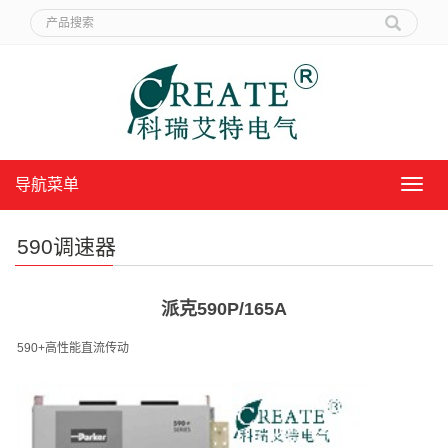
导航菜单
导
航
菜
590调速器
单
派克590P/165A
590+
高性能直流传动