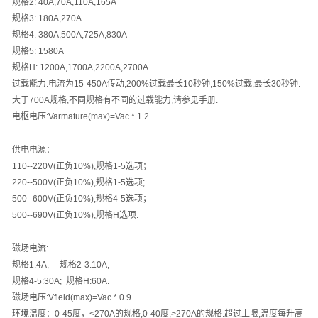
规格
2: 40A,70A,110A,165A
规格
3: 180A,270A
规格
4: 380A,500A,725A,830A
规格
5: 1580A
规格
H: 1200A,1700A,2200A,2700A
过载能力
:
电流为
15-450A
传动
,200%
过载最长
10
秒钟
;150%
过载
,
最长
30
秒钟
.
大于
700A
规格
,
不同规格有不同的过载能力
,
请参见手册
.
电枢电压
:Varmature(max)=Vac * 1.2
供电电源：
110--220V(
正负
10%),
规格
1-5
选项；
220--500V(
正负
10%),
规格
1-5
选项
;
500--600V(
正负
10%),
规格
4-5
选项；
500--690V(
正负
10%),
规格
H
选项
.
磁场电流
:
规格
1:4A;
规格
2-3:10A;
规格
4-5:30A;
规格
H:60A.
磁场电压
:Vfield(max)=Vac * 0.9
环境温度：
0-45
度，
<270A
的规格
;0-40
度
,>270A
的规格
.
超过上限
,
温度每升高