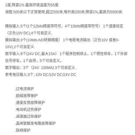
1
度
,
降容
1%.
最高环境温度为
55
度
海拔
:500
米以下正常使用
,
超过
500
米
,
每升高
200
米
,
降容
1%,
最高为
5000
米
.
模拟输入
:5
个
(1
个
12bits
精度带符号，
4
个
10bits
精度带符号）
1
个速度给定
（正负
10V DC),4
个可自定义
.
模拟输出
:3
个
(10bits A/D
转换精度）
1
个电枢电流输出（正负
10V
或者
0-
10V),2
个可自定义
.
数字输入
:9
个
(24V DC,
最大
15A
）
1
个程序控制停止，
1
个惯性停车，
1
个外部
信号停车，
1
个启停，
5
个可自定义。
数字输出：
3
个（
24V 100MA) 3
个可自定义
.
参考电压输入
:3
个
,-10V DC/10V DC/24V DC
.
过电流保护
.
励磁故障保护
.
速度反馈故障保护
.
电动机过热保护
.
调速器过热保护
.
晶闸管触发电路故障保护
.
缺相保护