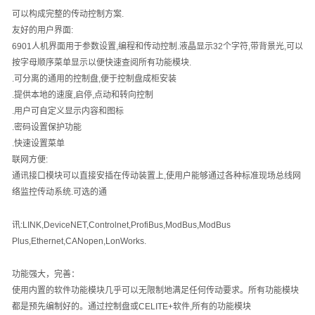
可以构成完整的传动控制方案
.
友好的用户界面
:
6901
人机界面用于参数设置
,
编程和传动控制
.
液晶显示
32
个字符
,
带背景光
,
可以
按字母顺序菜单显示以便快速查阅所有功能模块
.
.
可分离的通用的控制盘
,
便于控制盘成柜安装
.
提供本地的速度
,
启停
,
点动和转向控制
.
用户可自定义显示内容和图标
.
密码设置保护功能
.
快速设置菜单
联网方便
:
通讯接口模块可以直接安插在传动装置上
,
使用户能够通过各种标准现场总线网
络监控传动系统
.
可选的通
讯
:LINK,DeviceNET,Controlnet,ProfiBus,ModBus,ModBus
Plus,Ethernet,CANopen,LonWorks.
功能强大，完善：
使用内置的软件功能模块几乎可以无限制地满足任何传动要求。所有功能模块
都是预先编制好的。通过控制盘或
CELITE+
软件
,
所有的功能模块