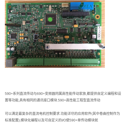
590+
系列直流传动与
690+
变频器同属高性能传动家族
,
都提供自定义编程和设
置等功能
,
具有相同的通讯接口模块
.590+
高性能工程型直流传动
可以满足最复杂的直流电机控制要求
.
功能详尽的应用软件
(
其中卷曲控制作为
标准配置
),
模块化编程以及可自定义的
I/O
使
590+
单传动模块就