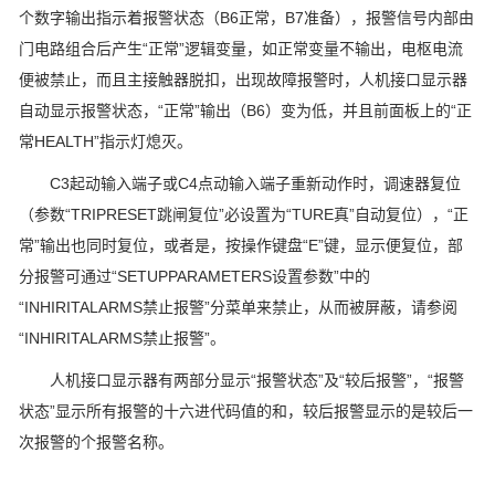
个数字输出指示着报警状态（B6正常，B7准备），报警信号内部由
门电路组合后产生“正常”逻辑变量，如正常变量不输出，电枢电流
便被禁止，而且主接触器脱扣，出现故障报警时，人机接口显示器
自动显示报警状态，“正常”输出（B6）变为低，并且前面板上的“正
常HEALTH”指示灯熄灭。
C3起动输入端子或C4点动输入端子重新动作时，调速器复位
（参数“TRIPRESET跳闸复位”必设置为“TURE真”自动复位），“正
常”输出也同时复位，或者是，按操作键盘“E”键，显示便复位，部
分报警可通过“SETUPPARAMETERS设置参数”中的
“INHIRITALARMS禁止报警”分菜单来禁止，从而被屏蔽，请参阅
“INHIRITALARMS禁止报警”。
人机接口显示器有两部分显示“报警状态”及“较后报警”，“报警
状态”显示所有报警的十六进代码值的和，较后报警显示的是较后一
次报警的个报警名称。