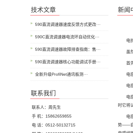
技术文章
新闻
590直流调速器速度反馈方式更改···
590C直流调速器电流环自动优化···
电抗器
590直流调速器故障排查指南：售···
虽然电
590直流调速器核心功能调试手册···
首先来
全新升级ProfiNet通讯板测···
电感器
电感的
联系我们
电感器
时它将
联系人：周先生
手 机：15862659855
电感器
势——
电 话：0512-50132715