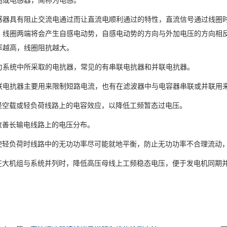
圈或电感器，简称为电感。
具有阻止交流电通过而让直流电顺利通过的特性，直流信号通过线圈时
，线圈两端将会产生自感电动势，自感电动势的方向与外加电压的方向相
率越高，线圈阻抗越大。
统中所采取的电抗器，常见的有串联电抗器和并联电抗器。
抗器主要用来限制短路电流，也有在滤波器中与电容器串联或并联用来
空载或轻负荷线路上的电容效应，以降低工频暂态过电压。
善长输电线路上的电压分布。
轻负荷时线路中的无功功率尽可能就地平衡，防止无功功率不合理流动，
大机组与系统并列时，降低高压母线上工频稳态电压，便于发电机同期