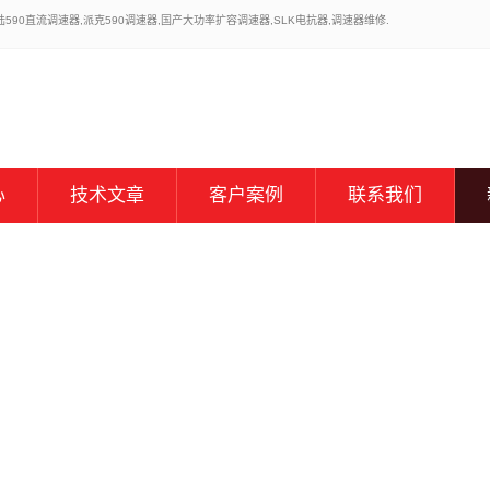
0直流调速器,派克590调速器,国产大功率扩容调速器,SLK电抗器,调速器维修.
心
技术文章
客户案例
联系我们