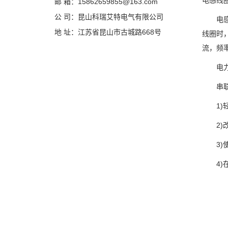
电感线
邮 箱：15862659855@163.com
公 司：昆山科瑞艾特电气有限公司
电感器
地 址：江苏省昆山市古城路668号
线圈时
流，频
电力系
串联电
1)轻
2)改
3)使
4)在