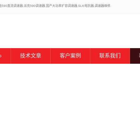
0直流调速器,派克590调速器,国产大功率扩容调速器,SLK电抗器,调速器维修.
心
技术文章
客户案例
联系我们