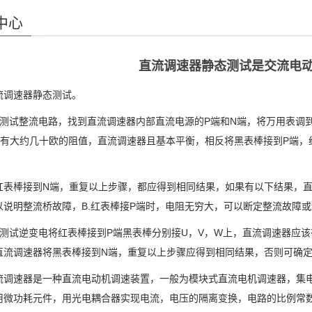
中心
直流调速器静态测试是交流电
速器静态测试。
试整流电路，找到直流调速器内部直流电源的P端和N端，将万用表调到电
该有大约几十欧的阻值，直流调速器且基本平衡，相反将黑表棒接到P端，
棒接到N端，重复以上步骤，都应得到相同结果，如果有以下结果，直流
以说明整流桥故障，B.红表棒接P端时，电阻无穷大，可以断定整流故障
试逆变电将红表棒接到P端黑表棒分别接U，V，W上，直流调速器应该
直流调速器将黑表棒接到N端，重复以上步骤应得到相同结果，否则可确
速器是一种直流电动机调速装置，一般为模块式直流电机调速器，集电
用微功耗元件，用光电耦合器实现电流，电压的隔离变换，电路的比例常数