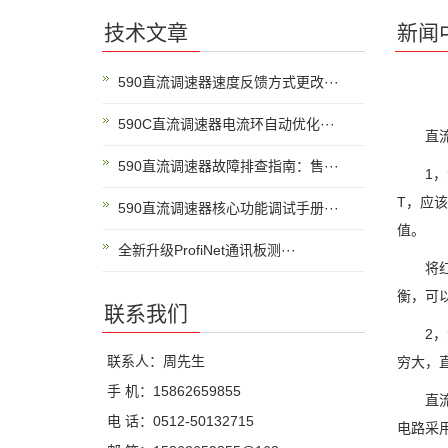
技术文章
新闻
590直流调速器速度反馈方式更改···
590C直流调速器电流环自动优化···
直流调
590直流调速器故障排查指南：售···
1，测
T，应
590直流调速器核心功能调试手册···
值。
全新升级ProfiNet通讯板测···
将红表
衡，可
联系我们
2，测
联系人：周先生
穷大，
手 机：15862659855
直流调
电 话：0512-50132715
电路采