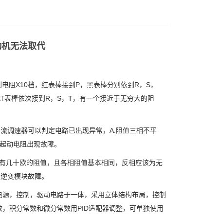
动机无法取代
阻X10档，红表棒接到P，黑表棒分别依到R，S，
红表棒依次接到R，S，T，有一个接近于无穷大的阻
调速器可以判定电路已出现异常，A.阻值三相不平
或起动电阻出现故障。
有几十欧的阻值，且各相阻值基本相同，反相应该为无
定逆变模块故障。
源，控制，驱动电路于一体，采用立体结构布局，控制
，积分常数和微分常数用PID适配器调整，可单独使用