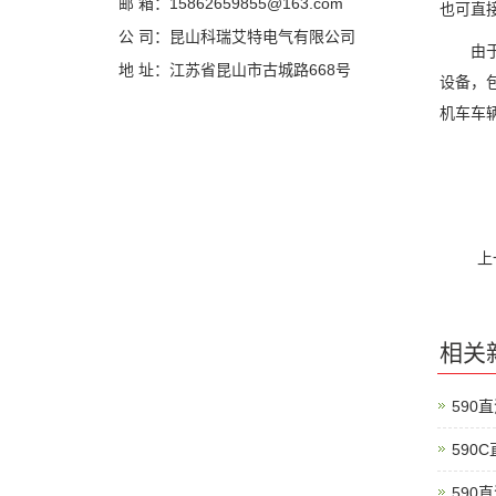
邮 箱：15862659855@163.com
也可直
公 司：昆山科瑞艾特电气有限公司
由于直
地 址：江苏省昆山市古城路668号
设备，
机车车
上
相关
590
590
590