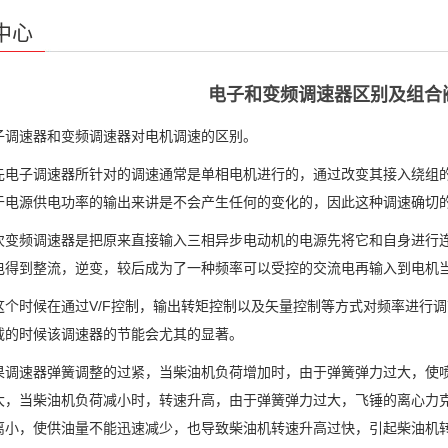
中心
电子和变频调速器区别及组合
速器和变频调速器对电机调速的区别。
子调速器所针对的调速通常是单相电机进行的，通过改变其接入绕组的
于电源供电功率的输出来讲是不会产生任何的变化的，因此这种调速确切
频调速器是把原来直接输入三相异步电动机的电源先将它和自身进行连
电得到整流，逆变，较后成为了一种频率可以受控的交流电再输入到电机
时候在通过V/F控制，输出转矩控制以及矢量控制等方式对频率进行调
载的时候该调速器的节能会尤其的显著。
速器弹簧调整的过紧，当柴油机负荷增加时，由于弹簧弹力过大，使喷
大，当柴油机负荷减小时，转速升高，由于弹簧弹力过大，飞锤的离心力
离小，使供油量不能迅速减少，也导致柴油机转速升高过快，引起柴油机