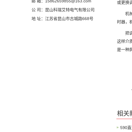
邮 箱：15862659855@163.com
或更换
公 司：昆山科瑞艾特电气有限公司
机械表
地 址：江苏省昆山市古城路668号
时器，
把调速
这样介
是一种
相关
590