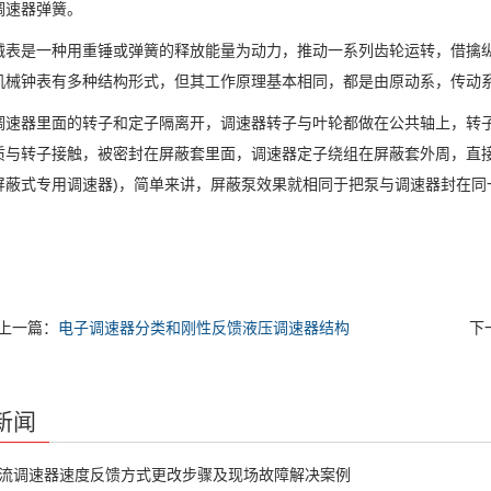
调速器弹簧。
是一种用重锤或弹簧的释放能量为动力，推动一系列齿轮运转，借擒纵
机械钟表有多种结构形式，但其工作原理基本相同，都是由原动系，传动
器里面的转子和定子隔离开，调速器转子与叶轮都做在公共轴上，转子
质与转子接触，被密封在屏蔽套里面，调速器定子绕组在屏蔽套外周，直接
屏蔽式专用调速器)，简单来讲，屏蔽泵效果就相同于把泵与调速器封在同
上一篇：
电子调速器分类和刚性反馈液压调速器结构
下
新闻
直流调速器速度反馈方式更改步骤及现场故障解决案例