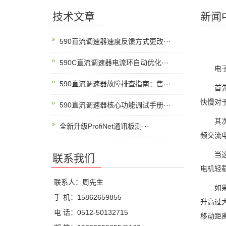
技术文章
新闻
590直流调速器速度反馈方式更改···
590C直流调速器电流环自动优化···
电子调
590直流调速器故障排查指南：售···
首先电
快慢对
590直流调速器核心功能调试手册···
其次变
全新升级ProfiNet通讯板测···
频交流
当这个
联系我们
电机轻
联系人：周先生
如果调
手 机：15862659855
升高过
电 话：0512-50132715
移动距