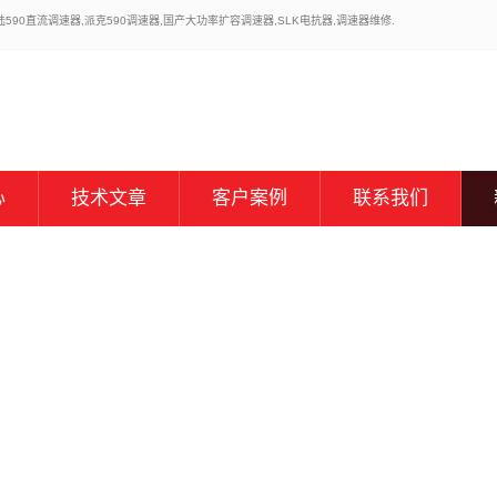
0直流调速器,派克590调速器,国产大功率扩容调速器,SLK电抗器,调速器维修.
心
技术文章
客户案例
联系我们