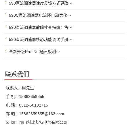
590直流调速器速度反馈方式更改···
590C直流调速器电流环自动优化···
590直流调速器故障排查指南：售···
590直流调速器核心功能调试手册···
全新升级ProfiNet通讯板测···
联系我们
联系人：周先生
手 机：15862659855
电 话：0512-50132715
邮 箱：15862659855@163.com
公 司：昆山科瑞艾特电气有限公司