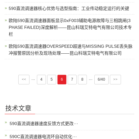
590直流调速器核心优势与选型指南：工业传动稳定运行的关键
欧陆590直流调速器面板显示0xF003辅助电源故障与三相跳闸(3
PHASE FAILED)深度解析——昆山科瑞艾特电气有限公司技术专
栏
欧陆590直流调速器OVERSPEED超速与MISSING PULSE丢失脉
冲报警原因分析及现场处理——昆山科瑞艾特电气有限公司
<<
···
4
5
6
7
8
···
6/40
>>
技术文章
590直流调速器速度反馈方式更改···
590C直流调速器电流环自动优化···